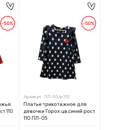
-50%
-50%
Артикул : ПЛ-05/р.110
ожья
Платье трикотажное для
т 110
девочки Горох цв.синий рост
110 ПЛ-05