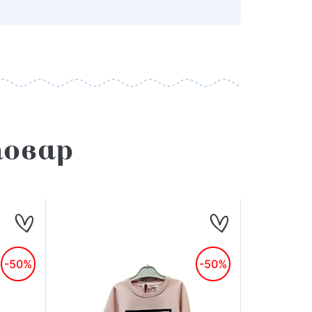
овар
-50%
-50%