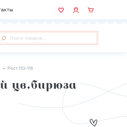
такты
Рост 110-116
й цв.бирюза