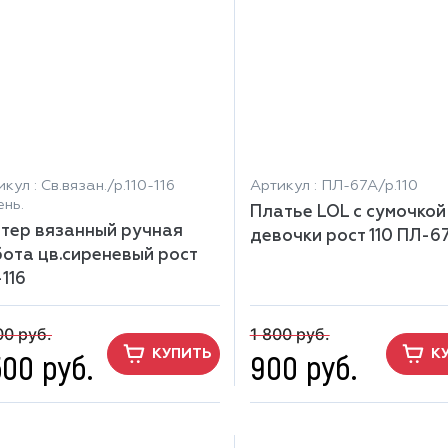
кул : Св.вязан./р.110-116
Артикул : ПЛ-67А/р.110
ень.
Платье LOL с сумочкой
тер вязанный ручная
девочки рост 110 ПЛ-6
ота цв.сиреневый рост
-116
00 руб.
1 800 руб.
500 руб.
900 руб.
КУПИТЬ
К