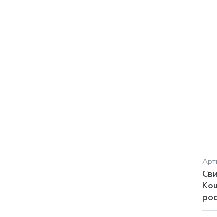
Арт
Сви
Кош
рос