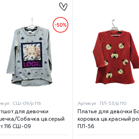
-50%
икул : СШ-09/р.116
Артикул : ПЛ-53/р.110
тшот для девочки
Платье для девочки Б
ечка/Собачка цв.серый
коровка цв.красный рос
т 116 СШ-09
ПЛ-56