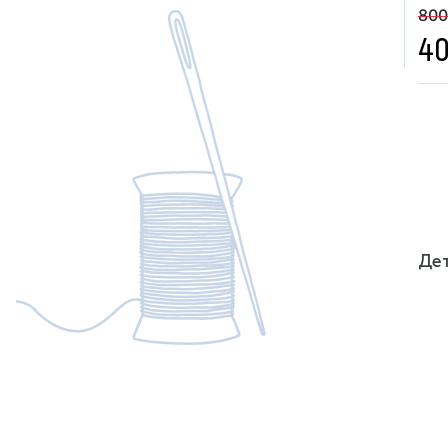
800
40
Дет