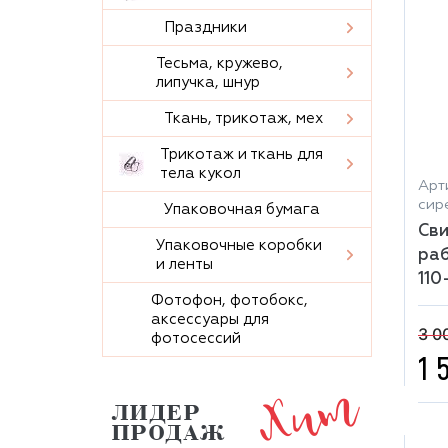
Праздники
Тесьма, кружево,
липучка, шнур
Ткань, трикотаж, мех
Трикотаж и ткань для
тела кукол
Арти
сир
Упаковочная бумага
Сви
Упаковочные коробки
раб
и ленты
110
Фотофон, фотобокс,
аксессуары для
3 0
фотосессий
1 
Хит
ЛИДЕР
ПРОДАЖ