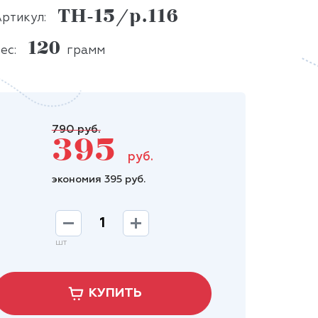
ТН-15/р.116
ртикул:
120
ес:
грамм
790 руб.
395
руб.
экономия 395 руб.
шт
КУПИТЬ