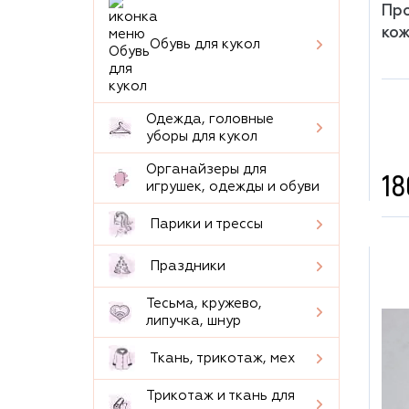
Про
кож
Обувь для кукол
Одежда, головные
уборы для кукол
Органайзеры для
18
игрушек, одежды и обуви
Парики и трессы
Праздники
Тесьма, кружево,
липучка, шнур
Ткань, трикотаж, мех
Трикотаж и ткань для