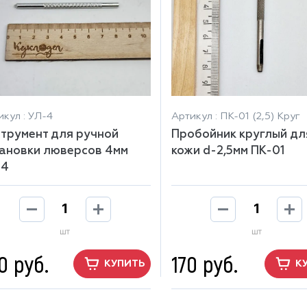
икул : УЛ-4
Артикул : ПК-01 (2,5) Круг
трумент для ручной
Пробойник круглый дл
ановки люверсов 4мм
кожи d-2,5мм ПК-01
-4
шт
шт
0 руб.
170 руб.
КУПИТЬ
К