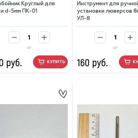
бойник Круглый для
Инструмент для ручно
и d-5мм ПК-01
установки люверсов 8
УЛ-8
шт
шт
0 руб.
160 руб.
КУПИТЬ
К