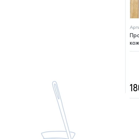
Арти
Про
кож
18