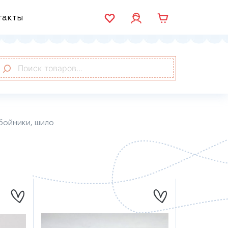
такты
бойники, шило