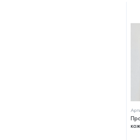
Арти
Про
кож