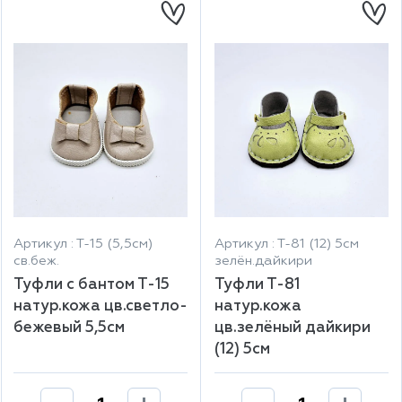
Артикул : Т-15 (5,5см)
Артикул : Т-81 (12) 5см
св.беж.
зелён.дайкири
Туфли с бантом Т-15
Туфли Т-81
натур.кожа цв.светло-
натур.кожа
бежевый 5,5см
цв.зелёный дайкири
(12) 5см