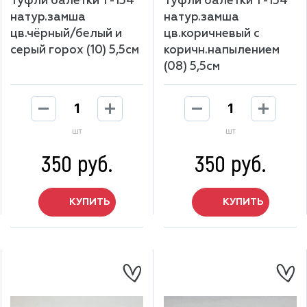
Туфли балетки Т-134
Туфли балетки Т-134
натур.замша
натур.замша
цв.чёрный/белый и
цв.коричневый с
серый горох (10) 5,5см
коричн.напылением
(08) 5,5см
шт
шт
350 руб.
350 руб.
КУПИТЬ
КУПИТЬ