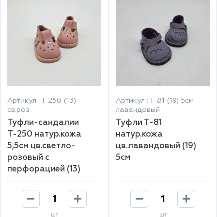
Артикул : Т-250 (13)
Артикул : Т-81 (19) 5см
св.роз.
лавандовый
Туфли-сандалии
Туфли Т-81
Т-250 натур.кожа
натур.кожа
5,5см цв.светло-
цв.лавандовый (19)
розовый с
5см
перфорацией (13)
шт
шт