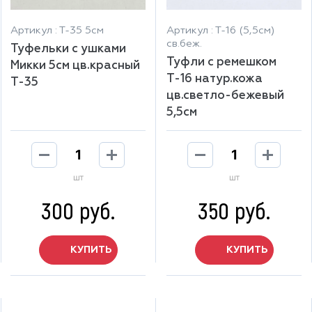
Артикул : Т-35 5см
Артикул : Т-16 (5,5см)
св.беж.
Туфельки с ушками
Туфли с ремешком
Микки 5см цв.красный
Т-16 натур.кожа
Т-35
цв.светло-бежевый
5,5см
шт
шт
300 руб.
350 руб.
КУПИТЬ
КУПИТЬ