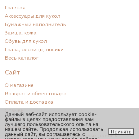
Главная
Аксессуары для кукол
Бумажный наполнитель
Замша, кожа
Обувь для кукол
Глаза, ресницы, носики
Весь каталог
Сайт
О магазине
Возврат и обмен товара
Оплата и доставка
Отзывы
Данный веб-сайт использует cookie-
файлы в целях предоставления вам
Скидки
лучшего пользовательского опыта на
Контакты
нашем сайте. Продолжая использовать
Принять
данный сайт, вы соглашаетесь с
Политика обработки персональных данных