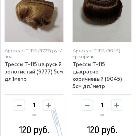
Артикул : Т-115 (9777) рус/
Артикул : Т-115 (9045)
зол.
кр.коричн.
Трессы Т-115 цв.русый
Трессы Т-115
золотистый (9777) 5см
цв.красно-
дл.1метр
коричневый (9045)
5см дл.1метр
шт
шт
120 руб.
120 руб.