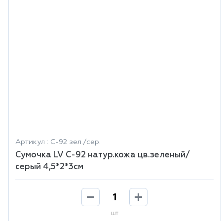
Артикул : С-92 зел./сер.
Сумочка LV С-92 натур.кожа цв.зеленый/
серый 4,5*2*3см
шт