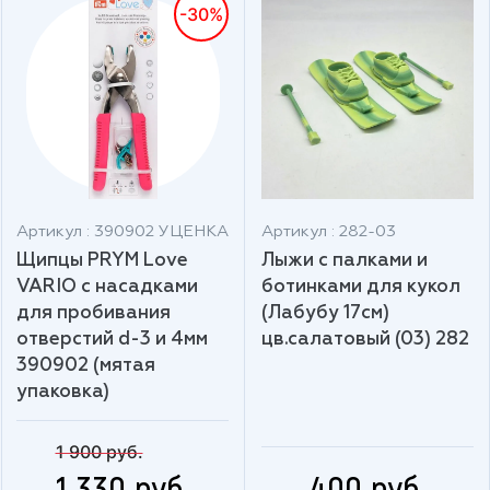
-30%
Артикул : 390902 УЦЕНКА
Артикул : 282-03
Щипцы PRYM Love
Лыжи с палками и
VARIO с насадками
ботинками для кукол
для пробивания
(Лабубу 17см)
отверстий d-3 и 4мм
цв.салатовый (03) 282
390902 (мятая
упаковка)
1 900 руб.
1 330 руб.
400 руб.