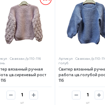
кул : Св.вязан./р.110-116
Артикул : Св.вязан./р.110-11
ень.
голуб.
тер вязанный ручная
Свитер вязанный ручн
ота цв.сиреневый рост
работа цв.голубой рос
-116
116
шт
шт