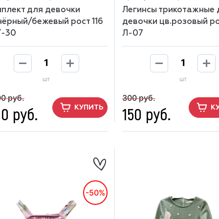
плект для девочки
Легинсы трикотажные 
чёрный/бежевый рост 116
девочки цв.розовый ро
Т-30
Л-07
шт
шт
00 руб.
300 руб.
0 руб.
150 руб.
КУПИТЬ
К
-50%