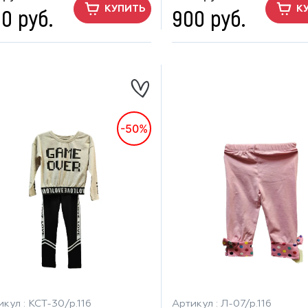
0 руб.
900 руб.
КУПИТЬ
К
-50%
кул : КСТ-30/р.116
Артикул : Л-07/р.116