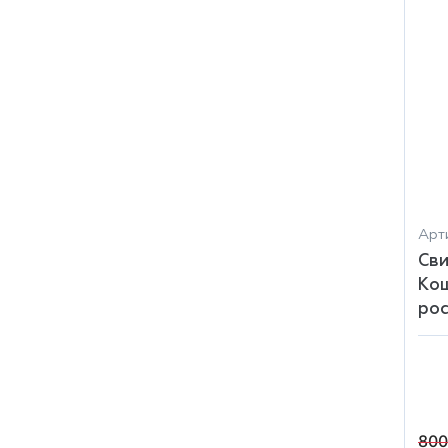
Арт
Сви
Кош
рос
800