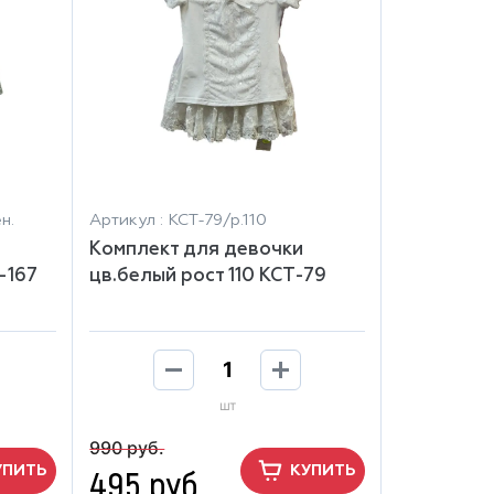
н.
Артикул : КСТ-79/р.110
Комплект для девочки
-167
цв.белый рост 110 КСТ-79
шт
990 руб.
495 руб.
УПИТЬ
КУПИТЬ