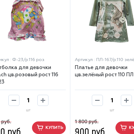
кул : Ф-23/р.116 роз.
Артикул : ПЛ-167/р.110 зелё
тболка для девочки
Платье для девочки
ch цв.розовый рост 116
цв.зелёный рост 110 ПЛ
23
шт
шт
 руб.
1 800 руб.
0 руб.
900 руб.
КУПИТЬ
К