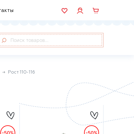
такты
Рост 110-116
-50%
-50%