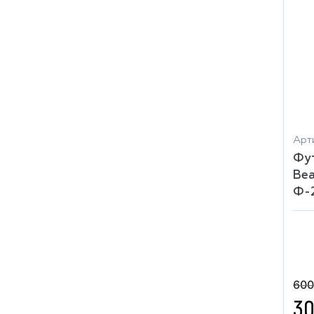
Арти
Фу
Вea
Ф-
600
30