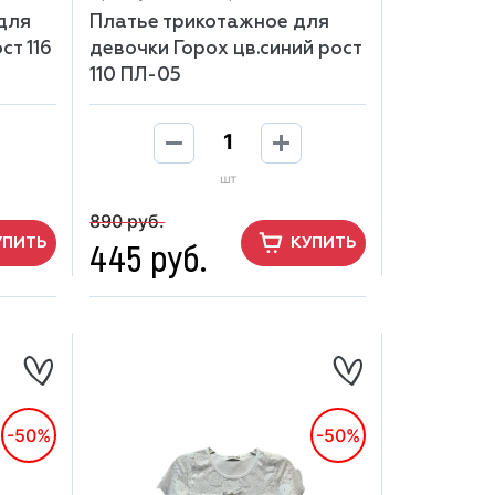
для
Платье трикотажное для
ст 116
девочки Горох цв.синий рост
110 ПЛ-05
шт
890 руб.
445 руб.
УПИТЬ
КУПИТЬ
-50%
-50%