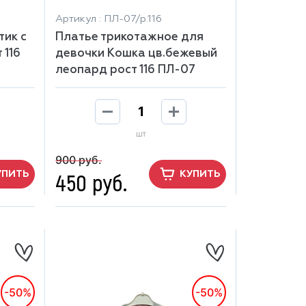
Артикул : ПЛ-07/р.116
тик с
Платье трикотажное для
 116
девочки Кошка цв.бежевый
леопард рост 116 ПЛ-07
шт
900 руб.
450 руб.
УПИТЬ
КУПИТЬ
-50%
-50%