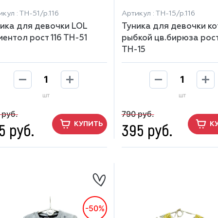
кул : ТН-51/р.116
Артикул : ТН-15/р.116
ика для девочки LOL
Туника для девочки ко
ментол рост 116 ТН-51
рыбкой цв.бирюза рост
ТН-15
шт
шт
 руб.
790 руб.
5 руб.
395 руб.
КУПИТЬ
К
-50%