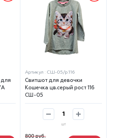
Артикул : СШ-05/р.116
 для
Свитшот для девочки
7А
Кошечка цв.серый рост 116
СШ-05
шт
800 руб.