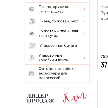
Арти
Тесьма, кружево,
липучка, шнур
Тун
цв.
Ткань, трикотаж, мех
Трикотаж и ткань для
тела кукол
Упаковочная бумага
Упаковочные
750
коробки и ленты
37
Фотофон, фотобокс,
аксессуары для
фотосессий
Хит
ЛИДЕР
ПРОДАЖ