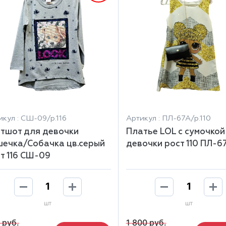
икул : СШ-09/р.116
Артикул : ПЛ-67А/р.110
тшот для девочки
Платье LOL с сумочкой
ечка/Собачка цв.серый
девочки рост 110 ПЛ-6
т 116 СШ-09
шт
шт
 руб.
1 800 руб.