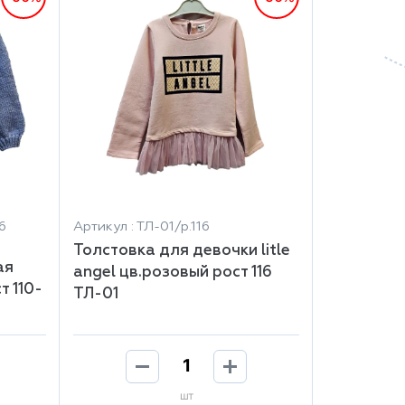
6
Артикул : ТЛ-01/р.116
Толстовка для девочки litle
ая
angel цв.розовый рост 116
т 110-
ТЛ-01
шт