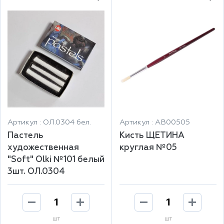
Артикул : ОЛ.0304 бел.
Артикул : АВ00505
Пастель
Кисть ЩЕТИНА
художественная
круглая №05
"Soft" Olki №101 белый
3шт. ОЛ.0304
шт
шт