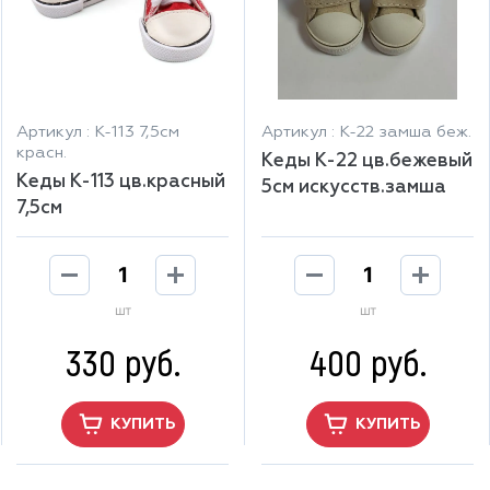
Артикул : К-113 7,5см
Артикул : К-22 замша беж.
красн.
Кеды К-22 цв.бежевый
Кеды К-113 цв.красный
5см искусств.замша
7,5см
шт
шт
330 руб.
400 руб.
КУПИТЬ
КУПИТЬ