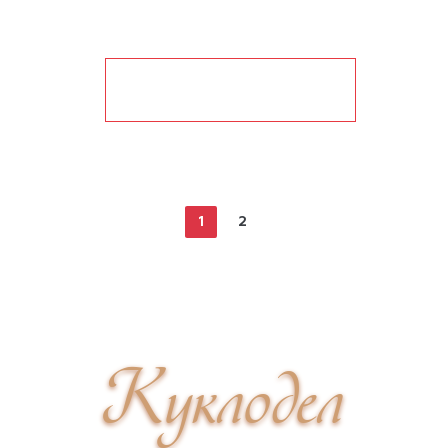
показать ещё
1
2
Куклодел