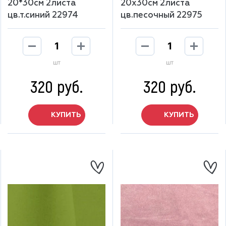
20*30см 2листа
20х30см 2листа
цв.т.синий 22974
цв.песочный 22975
шт
шт
320 руб.
320 руб.
КУПИТЬ
КУПИТЬ