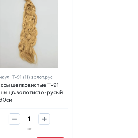
кул : Т-91 (11) золот.рус.
ссы шелковистые Т-91
ны цв.золотисто-русый
) 30см
шт