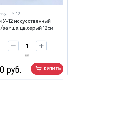
кул : У-12
и У-12 искусственный
/замша цв.серый 12см
шт
0 руб.
КУПИТЬ