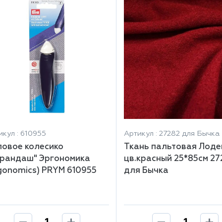
икул : 610955
Артикул : 27282 для Бычка
овое колесико
Ткань пальтовая Лоде
арандаш" Эргономика
цв.красный 25*85см 27
gonomics) PRYM 610955
для Бычка