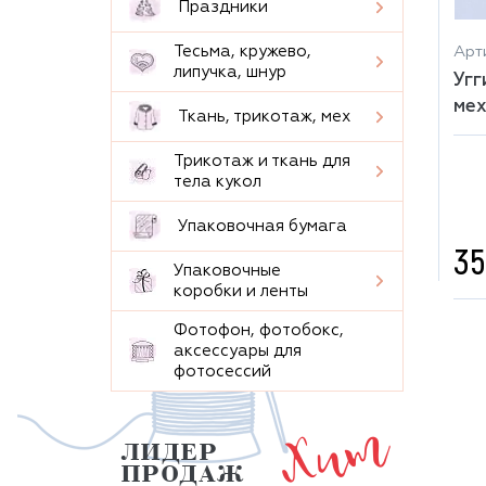
Праздники
Тесьма, кружево,
Арти
липучка, шнур
Угг
мех
Ткань, трикотаж, мех
Трикотаж и ткань для
тела кукол
Упаковочная бумага
35
Упаковочные
коробки и ленты
Фотофон, фотобокс,
аксессуары для
фотосессий
Хит
ЛИДЕР
ПРОДАЖ