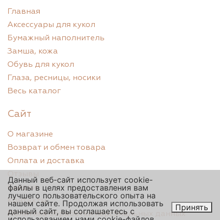
Главная
Аксессуары для кукол
Бумажный наполнитель
Замша, кожа
Обувь для кукол
Глаза, ресницы, носики
Весь каталог
Сайт
О магазине
Возврат и обмен товара
Оплата и доставка
Отзывы
Данный веб-сайт использует cookie-
файлы в целях предоставления вам
Скидки
лучшего пользовательского опыта на
Контакты
нашем сайте. Продолжая использовать
Принять
данный сайт, вы соглашаетесь с
Политика обработки персональных данных
использованием нами cookie-файлов.