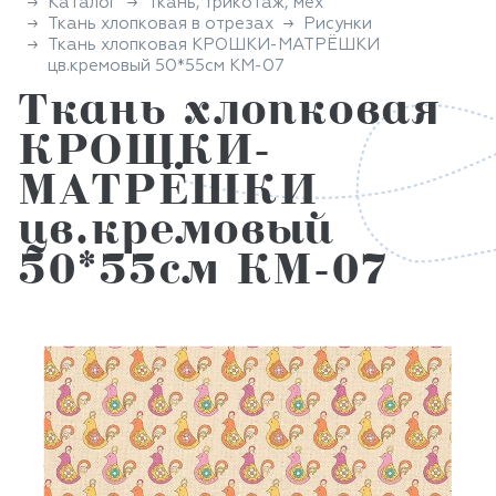
Каталог
Ткань, трикотаж, мех
Ткань хлопковая в отрезах
Рисунки
Ткань хлопковая КРОШКИ-МАТРЁШКИ
цв.кремовый 50*55см КМ-07
Ткань хлопковая
КРОШКИ-
МАТРЁШКИ
цв.кремовый
50*55см КМ-07