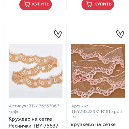
КУПИТЬ
КУПИТЬ
Артикул : TBY 75637.067
Артикул :
кофе
TBY2BS228K1.R1815 роз.
1м
Кружево на сетке
крузхево на сетке
Реснички TBY 75637