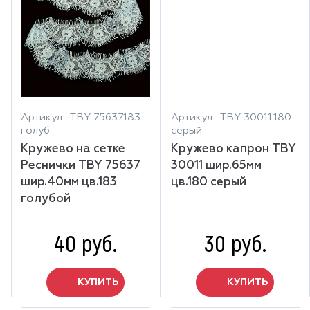
Артикул : TBY 75637.183
Артикул : TBY 30011.180
голуб.
серый
Кружево на сетке
Кружево капрон TBY
Реснички TBY 75637
30011 шир.65мм
шир.40мм цв.183
цв.180 серый
голубой
40 руб.
30 руб.
КУПИТЬ
КУПИТЬ