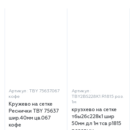
Артикул : TBY 75637.067
Артикул :
кофе
TBY2BS228K1.R1815 роз.
1м
Кружево на сетке
крузхево на сетке
Реснички TBY 75637
тбы2бс228к1 шир
шир.40мм цв.067
50мм дл 1м тсв р1815
кофе