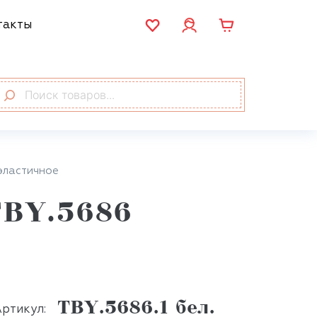
такты
эластичное
TBY.5686
TBY.5686.1 бел.
ртикул: