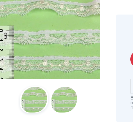
В
о
п