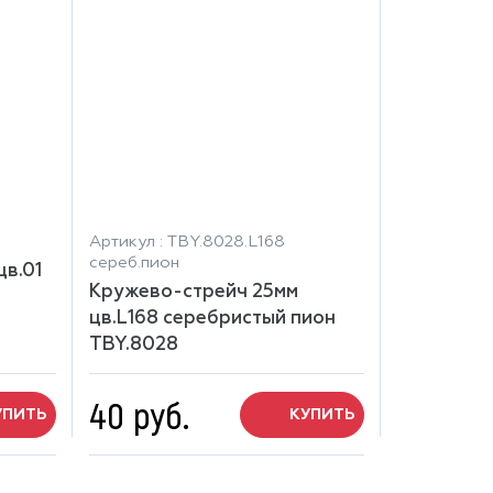
Артикул : TBY.8028.L168
сереб.пион
в.01
Кружево-стрейч 25мм
цв.L168 серебристый пион
TBY.8028
40 руб.
УПИТЬ
КУПИТЬ