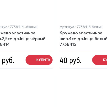
икул : 7738414 чёрный
Артикул : 7738415 белый
жево эластичное
Кружево эластичное
.2,5см дл.1м цв.чёрный
шир.4см дл.1м цв.белы
38414
7738415
 руб.
40 руб.
КУПИТЬ
К