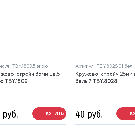
икул : TBY.1809.5 экрю
Артикул : TBY.8028.01 бел.
жево-стрейч 35мм цв.5
Кружево-стрейч 25мм ц
ю TBY.1809
белый TBY.8028
 руб.
40 руб.
КУПИТЬ
К