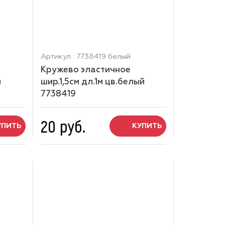
Артикул : 7738419 белый
Кружево эластичное
й
шир.1,5см дл.1м цв.белый
7738419
20 руб.
УПИТЬ
КУПИТЬ