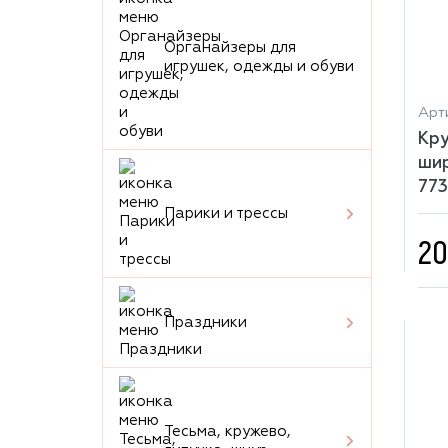
Органайзеры для
игрушек, одежды и обуви
Арт
Кру
шир
77
Парики и трессы
20
Праздники
Тесьма, кружево,