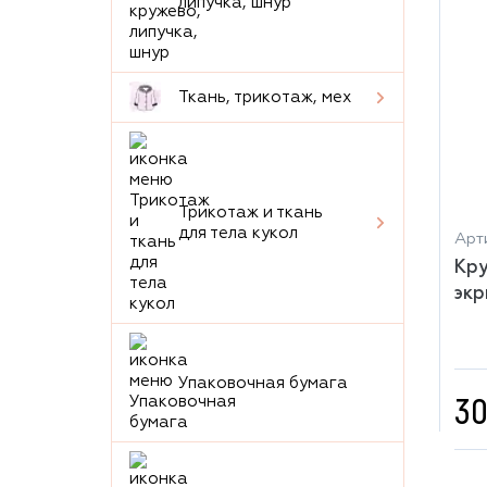
липучка, шнур
Ткань, трикотаж, мех
Трикотаж и ткань
для тела кукол
Арт
Кру
экр
Упаковочная бумага
30