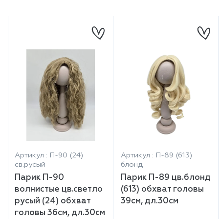
Артикул : П-90 (24)
Артикул : П-89 (613)
св.русый
блонд
Парик П-90
Парик П-89 цв.блонд
волнистые цв.светло
(613) обхват головы
русый (24) обхват
39см, дл.30см
головы 36см, дл.30см