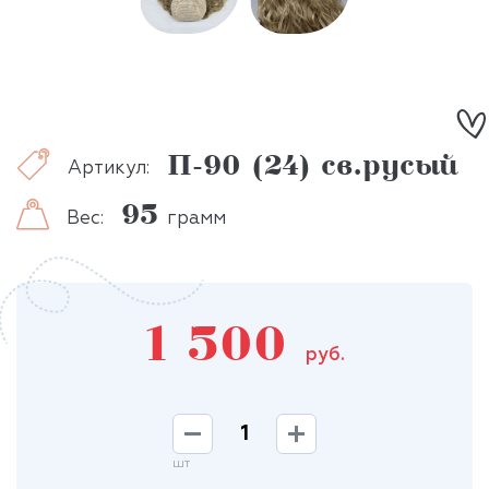
П-90 (24) св.русый
Артикул:
95
Вес:
грамм
1 500
руб.
шт