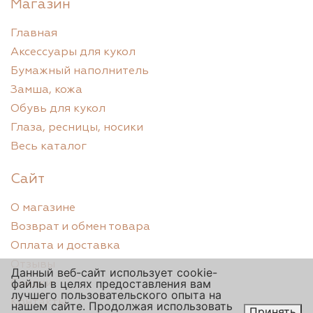
Магазин
Главная
Аксессуары для кукол
Бумажный наполнитель
Замша, кожа
Обувь для кукол
Глаза, ресницы, носики
Весь каталог
Сайт
О магазине
Возврат и обмен товара
Оплата и доставка
Отзывы
Данный веб-сайт использует cookie-
файлы в целях предоставления вам
Скидки
лучшего пользовательского опыта на
Контакты
нашем сайте. Продолжая использовать
Принять