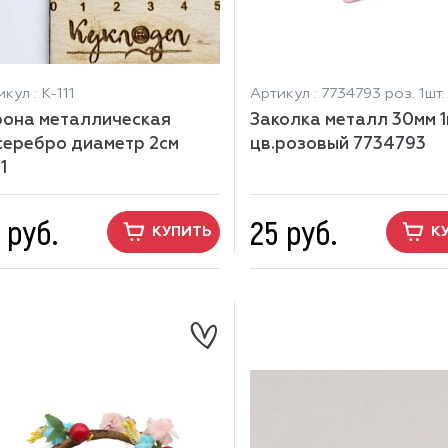
кул : К-111
Артикул : 7734793 роз. 1шт.
рона металлическая
Заколка металл 30мм 1
серебро диаметр 2см
цв.розовый 7734793
1
 руб.
25 руб.
КУПИТЬ
К