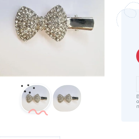
В
о
п