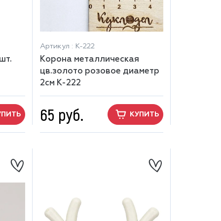
Артикул : К-222
шт.
Корона металлическая
цв.золото розовое диаметр
2см К-222
65 руб.
УПИТЬ
КУПИТЬ