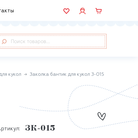
такты
для кукол
Заколка бантик для кукол З-015
ЗК-015
ртикул: