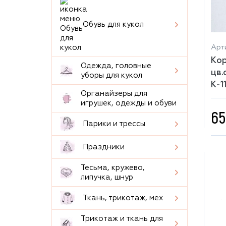
Обувь для кукол
Арти
Ко
Одежда, головные
цв.
уборы для кукол
К-11
Органайзеры для
игрушек, одежды и обуви
65
Парики и трессы
Праздники
Тесьма, кружево,
липучка, шнур
Ткань, трикотаж, мех
Трикотаж и ткань для