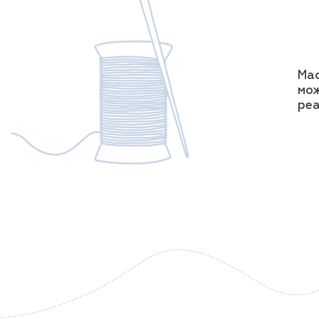
Мас
мож
реа