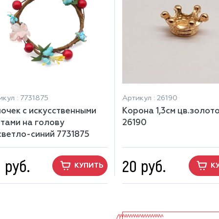
икул : 7731875
Артикул : 26190
очек с искусственными
Корона 1,3см цв.золот
тами на голову
26190
светло-синий 7731875
 руб.
20 руб.
КУПИТЬ
К