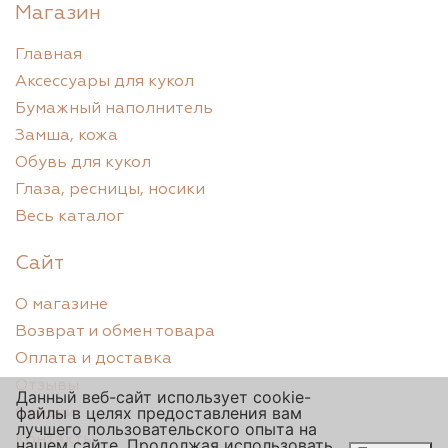
Магазин
Главная
Аксессуары для кукол
Бумажный наполнитель
Замша, кожа
Обувь для кукол
Глаза, ресницы, носики
Весь каталог
Сайт
О магазине
Возврат и обмен товара
Оплата и доставка
Отзывы
Данный веб-сайт использует cookie-
файлы в целях предоставления вам
Скидки
лучшего пользовательского опыта на
Контакты
нашем сайте. Продолжая использовать