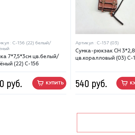
кул : С-156 (22) белый/
Артикул : С-157 (03)
ёный
Сумка-рюкзак СН 3*2,8*
ка 7*7,5*3см цв.белый/
цв.коралловый (03) С-
ёный (22) С-156
0 руб.
540 руб.
КУПИТЬ
К
показать ещё