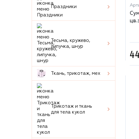
Арти
Праздники
Сум
цв.
Тесьма, кружево,
липучка, шнур
44
Ткань, трикотаж, мех
Трикотаж и ткань
для тела кукол