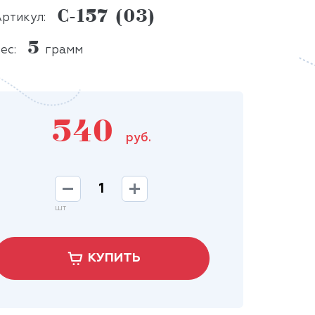
С-157 (03)
ртикул:
5
ес:
грамм
540
руб.
шт
КУПИТЬ