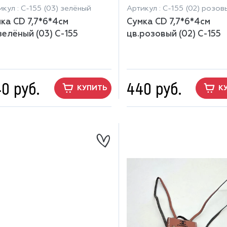
кул : С-155 (03) зелёный
Артикул : С-155 (02) розов
ка CD 7,7*6*4см
Сумка CD 7,7*6*4см
зелёный (03) С-155
цв.розовый (02) С-155
0 руб.
440 руб.
КУПИТЬ
К