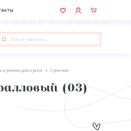
такты
 и ремни для кукол
Сумочки
ралловый (03)