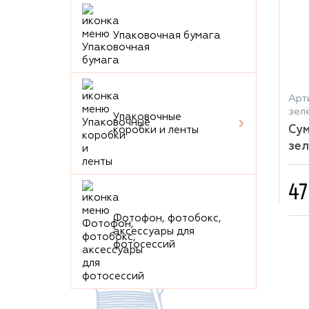
Упаковочная бумага
Арти
зел
Упаковочные
Сум
коробки и ленты
зел
47
Фотофон, фотобокс,
аксессуары для
фотосессий