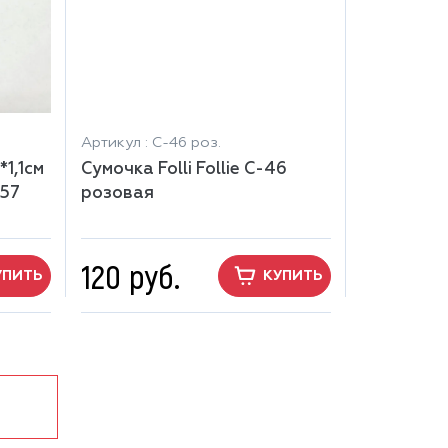
Артикул : С-46 роз.
1,1см
Сумочка Folli Follie С-46
157
розовая
120 руб.
УПИТЬ
КУПИТЬ