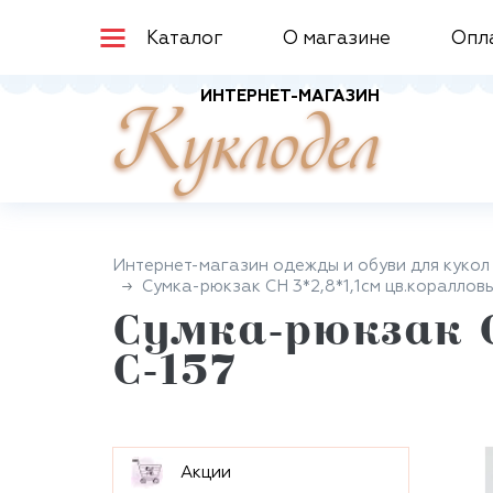
Каталог
О магазине
Опл
ИНТЕРНЕТ-МАГАЗИН
Куклодел
Интернет-магазин одежды и обуви для кукол
Сумка-рюкзак СН 3*2,8*1,1см цв.коралловы
Сумка-рюкзак С
С-157
Aкции