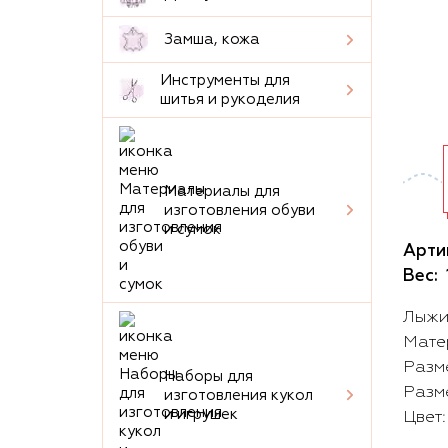
Замша, кожа
Инструменты для
шитья и рукоделия
Материалы для
изготовления обуви
и сумок
Арти
Вес:
Лыжи 
Матер
Разме
Наборы для
Разме
изготовления кукол
и игрушек
Цвет: