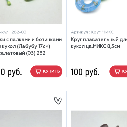
икул : 282-03
Артикул : Круг МИКС
и с палками и ботинками
Круг плавательный дл
 кукол (Лабубу 17см)
кукол цв.МИКС 8,5см
салатовый (03) 282
0 руб.
100 руб.
КУПИТЬ
К