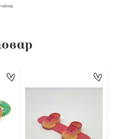
ючена.
овар