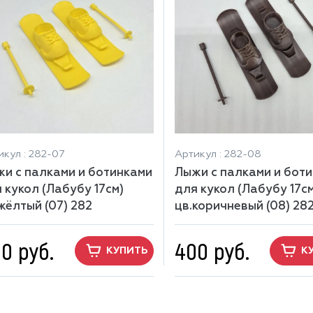
икул : 282-07
Артикул : 282-08
и с палками и ботинками
Лыжи с палками и бот
 кукол (Лабубу 17см)
для кукол (Лабубу 17см
жёлтый (07) 282
цв.коричневый (08) 28
0 руб.
400 руб.
КУПИТЬ
К