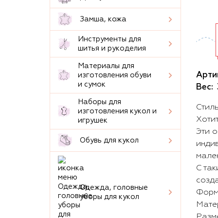
Замша, кожа
Инструменты для
шитья и рукоделия
Материалы для
Арти
изготовления обуви
и сумок
Вес:
Наборы для
Стил
изготовления кукол и
Хотит
игрушек
Эти 
Обувь для кукол
инди
мале
С так
созда
Одежда, головные
Форма
уборы для кукол
Матер
Разме