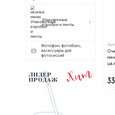
Упаковочные
коробки и ленты
Арти
Фотофон, фотобокс,
аксессуары для
Очк
фотосессий
мен
цв.
Хит
ЛИДЕР
33
ПРОДАЖ