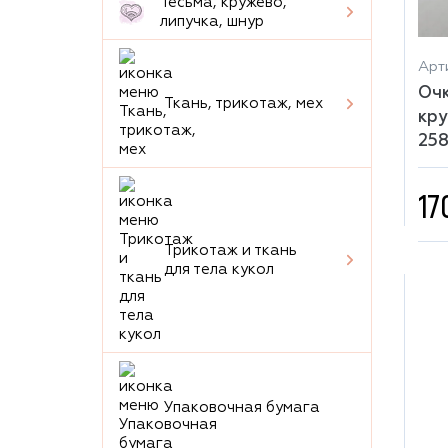
Тесьма, кружево,
липучка, шнур
Арти
Очк
Ткань, трикотаж, мех
кру
25
17
Трикотаж и ткань
для тела кукол
Упаковочная бумага