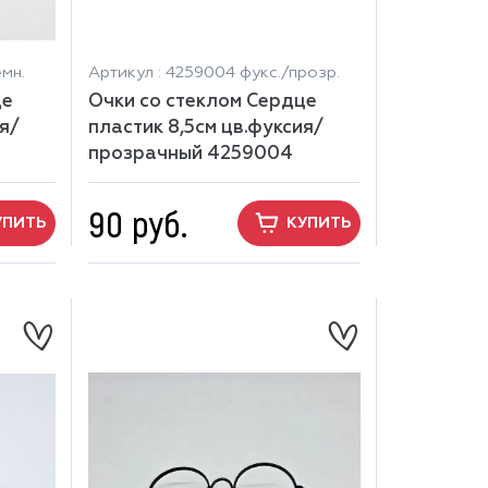
мн.
Артикул : 4259004 фукс./прозр.
це
Очки со стеклом Сердце
я/
пластик 8,5см цв.фуксия/
прозрачный 4259004
90 руб.
УПИТЬ
КУПИТЬ