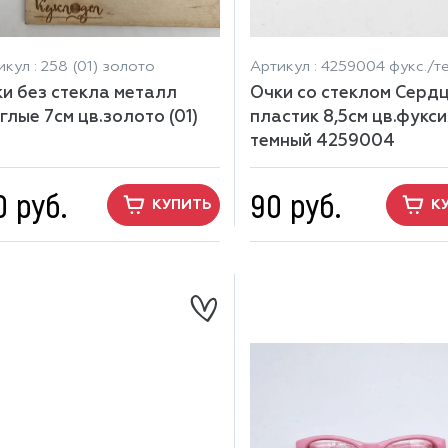
кул : 258 (01) золото
Артикул : 4259004 фукс./те
и без стекла металл
Очки со стеклом Серд
глые 7см цв.золото (01)
пластик 8,5см цв.фукси
8
темный 4259004
0 руб.
90 руб.
КУПИТЬ
К