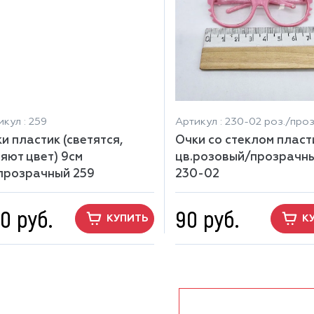
кул : 259
Артикул : 230-02 роз./проз
и пластик (светятся,
Очки со стеклом пласт
яют цвет) 9см
цв.розовый/прозрачн
прозрачный 259
230-02
0 руб.
90 руб.
КУПИТЬ
К
показать ещё