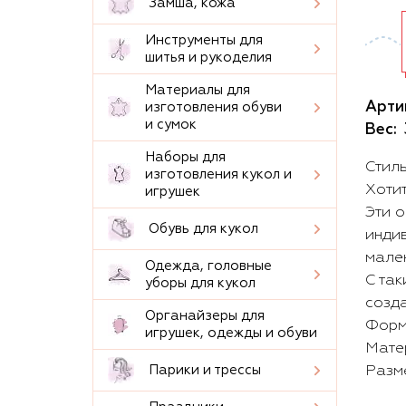
Замша, кожа
Инструменты для
шитья и рукоделия
Материалы для
Арти
изготовления обуви
и сумок
Вес:
Наборы для
Стил
изготовления кукол и
Хотит
игрушек
Эти 
Обувь для кукол
инди
мале
Одежда, головные
С так
уборы для кукол
созда
Органайзеры для
Форма
игрушек, одежды и обуви
Мате
Парики и трессы
Разме