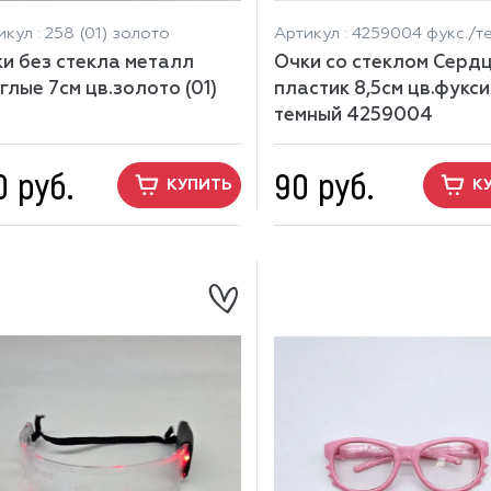
кул : 258 (01) золото
Артикул : 4259004 фукс./те
и без стекла металл
Очки со стеклом Серд
глые 7см цв.золото (01)
пластик 8,5см цв.фукси
8
темный 4259004
0 руб.
90 руб.
КУПИТЬ
К