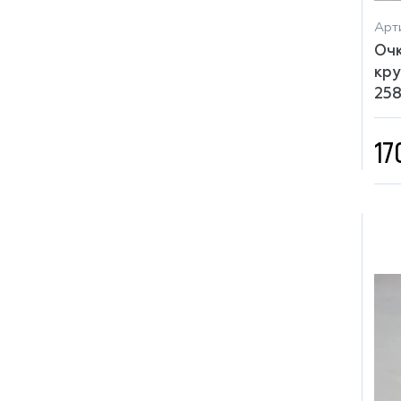
Арти
Очк
кру
25
17