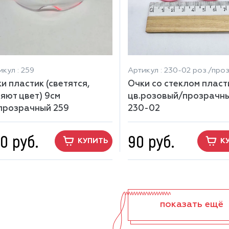
кул : 259
Артикул : 230-02 роз./проз
и пластик (светятся,
Очки со стеклом пласт
яют цвет) 9см
цв.розовый/прозрачн
прозрачный 259
230-02
0 руб.
90 руб.
КУПИТЬ
К
показать ещё