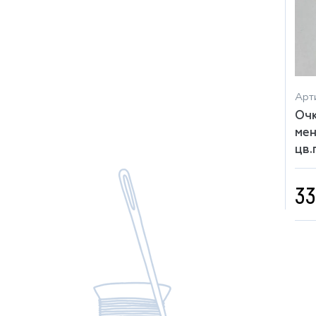
Арти
Очк
мен
цв.
33