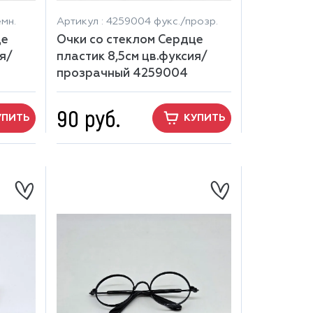
мн.
Артикул : 4259004 фукс./прозр.
це
Очки со стеклом Сердце
я/
пластик 8,5см цв.фуксия/
прозрачный 4259004
90 руб.
УПИТЬ
КУПИТЬ