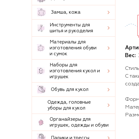
Замша, кожа
Инструменты для
шитья и рукоделия
Материалы для
Арти
изготовления обуви
и сумок
Вес:
Наборы для
Стил
изготовления кукол и
С так
игрушек
созда
Обувь для кукол
Форма
Одежда, головные
Мате
уборы для кукол
Разме
Органайзеры для
игрушек, одежды и обуви
Парики и трессы