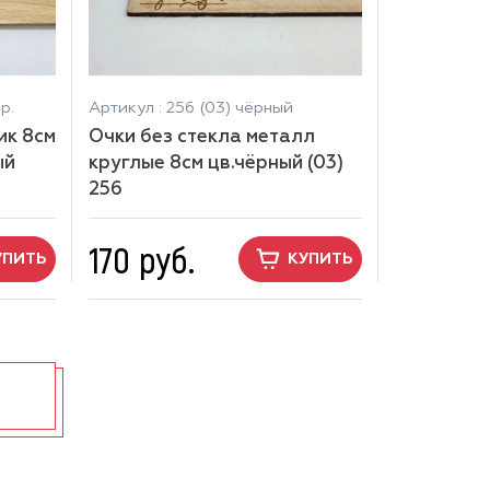
р.
Артикул : 256 (03) чёрный
ик 8см
Очки без стекла металл
ый
круглые 8см цв.чёрный (03)
256
170 руб.
УПИТЬ
КУПИТЬ