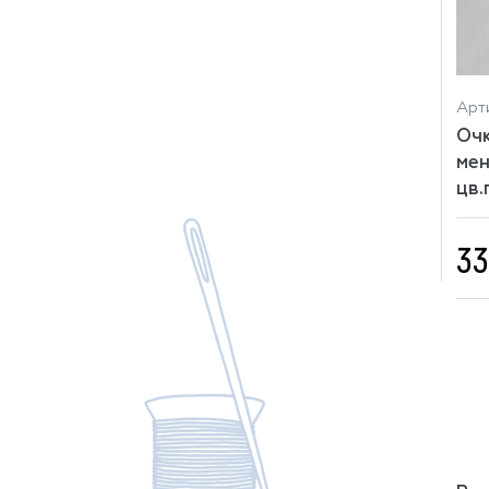
Арти
Очк
мен
цв.
33