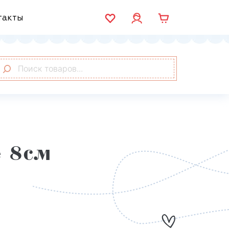
такты
 8см