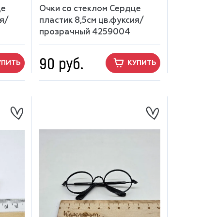
це
Очки со стеклом Сердце
я/
пластик 8,5см цв.фуксия/
прозрачный 4259004
90 руб.
УПИТЬ
КУПИТЬ