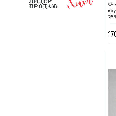
Хит
ЛИДЕР
Очк
ПРОДАЖ
кру
25
17