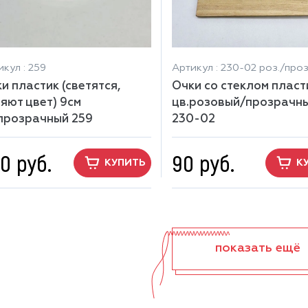
кул : 259
Артикул : 230-02 роз./проз
и пластик (светятся,
Очки со стеклом пласт
яют цвет) 9см
цв.розовый/прозрачн
прозрачный 259
230-02
0 руб.
90 руб.
КУПИТЬ
К
показать ещё