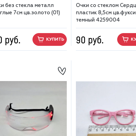
и без стекла металл
Очки со стеклом Серд
глые 7см цв.золото (01)
пластик 8,5см цв.фукси
8
темный 4259004
0 руб.
90 руб.
КУПИТЬ
К