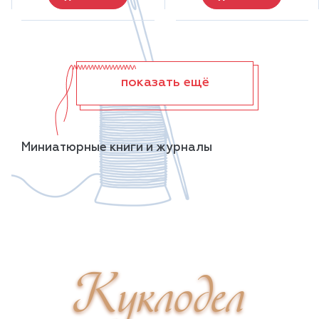
показать ещё
Миниатюрные книги и журналы
Куклодел