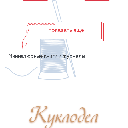
показать ещё
Миниатюрные книги и журналы
Куклодел