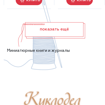
КУПИТЬ
КУПИТЬ
показать ещё
Миниатюрные книги и журналы
Куклодел