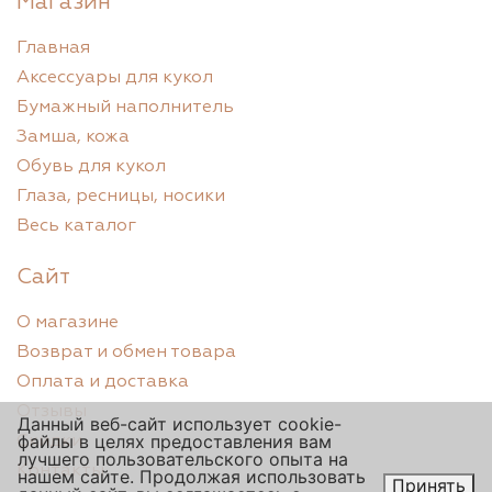
Магазин
Главная
Аксессуары для кукол
Бумажный наполнитель
Замша, кожа
Обувь для кукол
Глаза, ресницы, носики
Весь каталог
Сайт
О магазине
Возврат и обмен товара
Оплата и доставка
Отзывы
Данный веб-сайт использует cookie-
файлы в целях предоставления вам
Скидки
лучшего пользовательского опыта на
Контакты
нашем сайте. Продолжая использовать
Принять